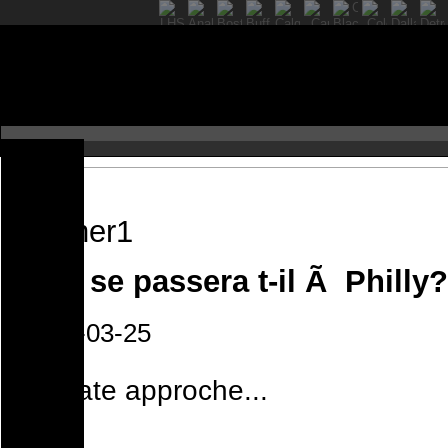
Que se passera t-il Ã Philly?
2022-03-25
La date approche...