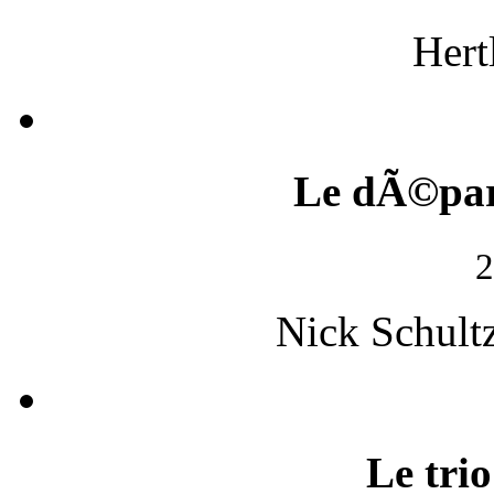
Hert
Le dÃ©pa
2
Nick Schult
Le tri