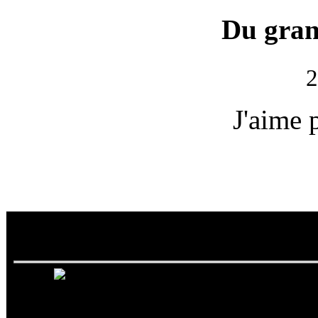
Du gran
2
J'aime 
Toronto Maple Leafs